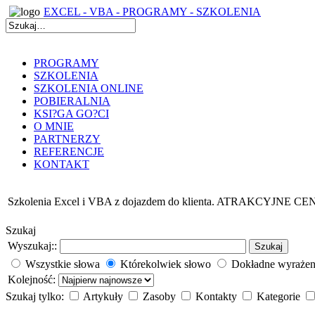
EXCEL - VBA - PROGRAMY - SZKOLENIA
PROGRAMY
SZKOLENIA
SZKOLENIA ONLINE
POBIERALNIA
KSI?GA GO?CI
O MNIE
PARTNERZY
REFERENCJE
KONTAKT
Szkolenia Excel i VBA z dojazdem do klienta. ATRAKCYJNE CE
Szukaj
Wyszukaj::
Szukaj
Wszystkie słowa
Którekolwiek słowo
Dokładne wyrażen
Kolejność:
Szukaj tylko:
Artykuły
Zasoby
Kontakty
Kategorie