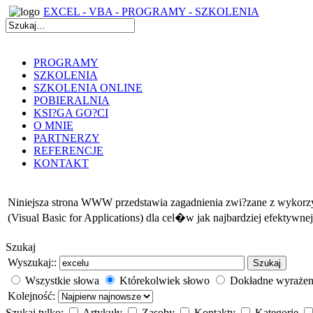
EXCEL - VBA - PROGRAMY - SZKOLENIA
PROGRAMY
SZKOLENIA
SZKOLENIA ONLINE
POBIERALNIA
KSI?GA GO?CI
O MNIE
PARTNERZY
REFERENCJE
KONTAKT
Niniejsza strona WWW przedstawia zagadnienia zwi?zane z wyko
(Visual Basic for Applications) dla cel�w jak najbardziej efektywn
Szukaj
Wyszukaj::
Szukaj
Wszystkie słowa
Którekolwiek słowo
Dokładne wyrażen
Kolejność:
Szukaj tylko:
Artykuły
Zasoby
Kontakty
Kategorie