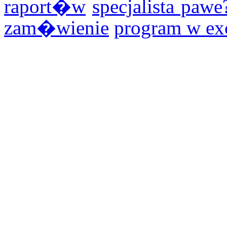
raport�w
specjalista paw
zam�wienie
program w ex