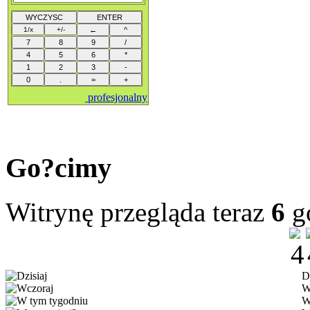
profesjonalny
Go?cimy
Witrynę przegląda teraz
6
g
D
W
W