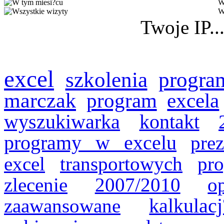
W
W
Twoje IP..
excel
szkolenia
progra
marczak
program
excela
wyszukiwarka
kontakt
programy w excelu
prez
excel
transportowych
pr
zlecenie
2007/2010
o
zaawansowane
kalkulacj