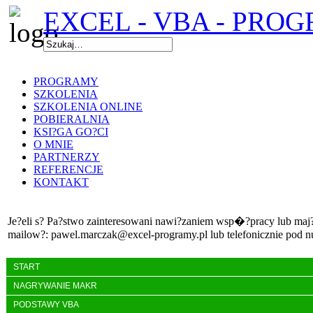
EXCEL - VBA - PRO
PROGRAMY
SZKOLENIA
SZKOLENIA ONLINE
POBIERALNIA
KSI?GA GO?CI
O MNIE
PARTNERZY
REFERENCJE
KONTAKT
Je?eli s? Pa?stwo zainteresowani nawi?zaniem wsp�?pracy lub maj? 
mailow?: pawel.marczak@excel-programy.pl lub telefonicznie pod 
START
NAGRYWANIE MAKR
PODSTAWY VBA