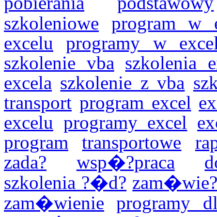
pobierania
podstawowy
szkoleniowe
program w e
excelu
programy w excel
szkolenie vba
szkolenia e
excela
szkolenie z vba
sz
transport
program excel
ex
excelu
programy excel
ex
program
transportowe
ra
zada?
wsp�?praca
d
szkolenia ?�d?
zam�wie
zam�wienie
programy dl