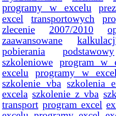
programy w excelu
prez
excel
transportowych
pr
zlecenie
2007/2010
o
zaawansowane
kalkulacj
pobierania
podstawowy
szkoleniowe
program w e
excelu
programy w excel
szkolenie vba
szkolenia e
excela
szkolenie z vba
sz
transport
program excel
ex
excelu
programy excel
ex