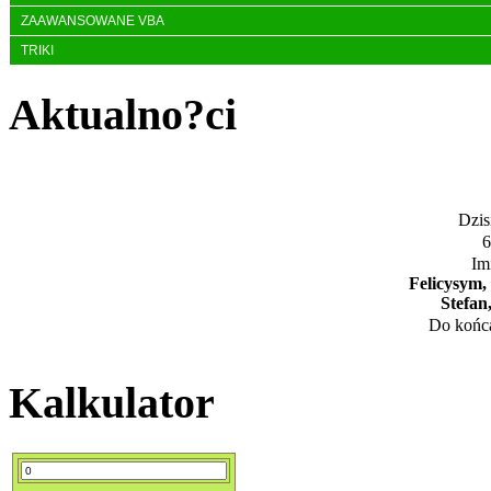
ZAAWANSOWANE VBA
TRIKI
Aktualno?ci
Dzisi
6
Im
Felicysym,
Stefan
Do końca
Kalkulator