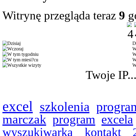
Witrynę przegląda teraz
9
g
D
W
W
W
W
Twoje IP..
excel
szkolenia
progra
marczak
program
excela
wyszukiwarka
kontakt