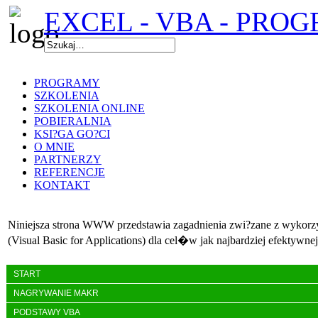
EXCEL - VBA - PRO
PROGRAMY
SZKOLENIA
SZKOLENIA ONLINE
POBIERALNIA
KSI?GA GO?CI
O MNIE
PARTNERZY
REFERENCJE
KONTAKT
Niniejsza strona WWW przedstawia zagadnienia zwi?zane z wyko
(Visual Basic for Applications) dla cel�w jak najbardziej efektywn
START
NAGRYWANIE MAKR
PODSTAWY VBA