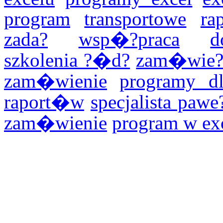
program
transportowe
ra
zada?
wsp�?praca
d
szkolenia ?�d?
zam�wie
zam�wienie
programy dl
raport�w
specjalista paw
zam�wienie
program w ex