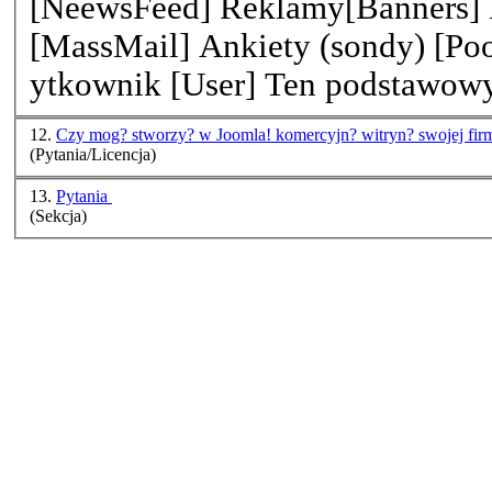
[NeewsFeed] Reklamy[Banners] Korespondencja
[MassMail] Ankiety (sondy) [Pools] Szukaj [Search] U?
ytkownik [User] Ten podsta
12.
Czy mog? stworzy? w Joomla! komercyjn? witry
(Pytania/Licencja)
13.
Pytania
(Sekcja)