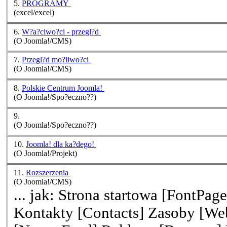
5.
PROGRAMY
(excel/excel)
6.
W?a?ciwo?ci - przegl?d
(O Joomla!/CMS)
7.
Przegl?d mo?liwo?ci
(O Joomla!/CMS)
8.
Polskie Centrum Joomla!
(O Joomla!/Spo?eczno??)
9.
(O Joomla!/Spo?eczno??)
10.
Joomla! dla ka?dego!
(O Joomla!/Projekt)
11.
Rozszerzenia
(O Joomla!/CMS)
Kontakt
y [Contacts] Zasoby [Weblinks] Spinacz RSS