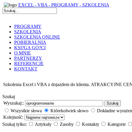
EXCEL - VBA - PROGRAMY - SZKOLENIA
PROGRAMY
SZKOLENIA
SZKOLENIA ONLINE
POBIERALNIA
KSI?GA GO?CI
O MNIE
PARTNERZY
REFERENCJE
KONTAKT
Szkolenia Excel i VBA z dojazdem do klienta. ATRAKCYJNE CE
Szukaj
Wyszukaj::
Szukaj
Wszystkie słowa
Którekolwiek słowo
Dokładne wyrażen
Kolejność:
Szukaj tylko:
Artykuły
Zasoby
Kontakty
Kategorie