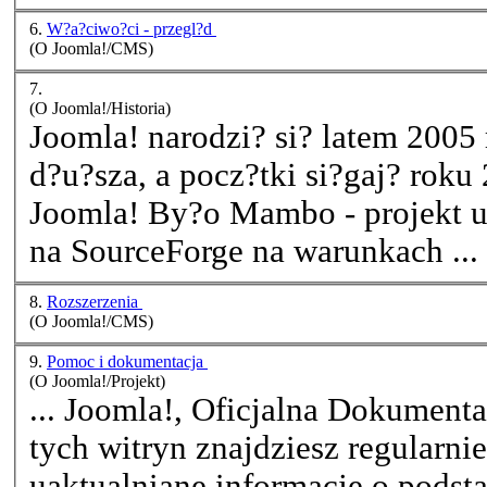
6.
W?a?ciwo?ci - przegl?d
(O Joomla!/CMS)
7.
(O Joomla!/Historia)
Joomla! narodzi? si? latem 2005 r
d?u?sza, a pocz?tki si?gaj? roku 2001. Zanim nar
Joomla! By?o Mambo - projekt udost?pniony w 2002 roku
na SourceForge na warunkach ...
8.
Rozszerzenia
(O Joomla!/CMS)
9.
Pomoc i dokumentacja
(O Joomla!/Projekt)
... Joomla!, Oficjalna Dokumentacja Joomla!. Na ka?dej z
tych witryn znajdziesz regularni
uaktualniane informacje o
podst