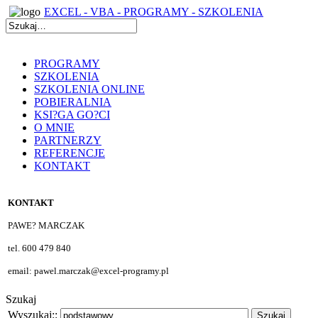
EXCEL - VBA - PROGRAMY - SZKOLENIA
PROGRAMY
SZKOLENIA
SZKOLENIA ONLINE
POBIERALNIA
KSI?GA GO?CI
O MNIE
PARTNERZY
REFERENCJE
KONTAKT
KONTAKT
PAWE? MARCZAK
tel. 600 479 840
email: pawel.marczak@excel-programy.pl
Szukaj
Wyszukaj::
Szukaj