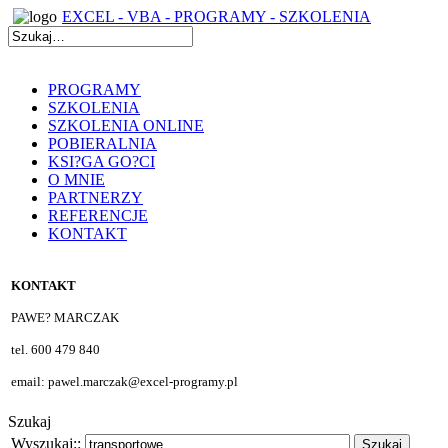
EXCEL - VBA - PROGRAMY - SZKOLENIA
PROGRAMY
SZKOLENIA
SZKOLENIA ONLINE
POBIERALNIA
KSI?GA GO?CI
O MNIE
PARTNERZY
REFERENCJE
KONTAKT
KONTAKT
PAWE? MARCZAK
tel. 600 479 840
email: pawel.marczak@excel-programy.pl
Szukaj
Wyszukaj::
Szukaj