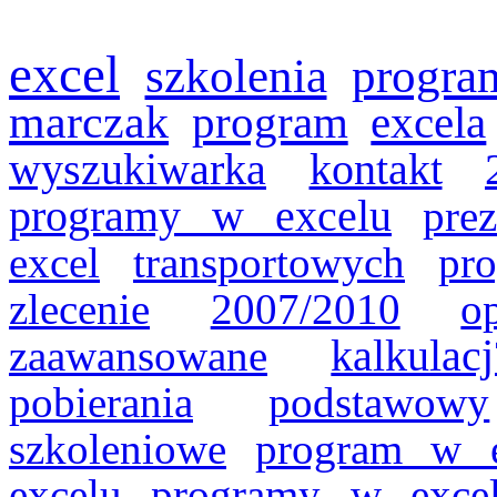
excel
szkolenia
progra
marczak
program
excela
wyszukiwarka
kontakt
programy w excelu
prez
excel
transportowych
pr
zlecenie
2007/2010
o
zaawansowane
kalkulacj
pobierania
podstawowy
szkoleniowe
program w e
excelu
programy w excel