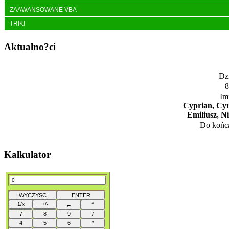
ZAAWANSOWANE VBA
TRIKI
Aktualno?ci
Dzi
8
Im
Cyprian, Cyr
Emiliusz, N
Do końca
Kalkulator