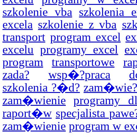
szkolenie vba
szkolenia e
excela
szkolenie z vba
sz
transport
program excel
ex
excelu
programy excel
ex
program
transportowe
ra
zada?
wsp�?praca
d
szkolenia ?�d?
zam�wie
zam�wienie
programy dl
raport�w
specjalista paw
zam�wienie
program w ex