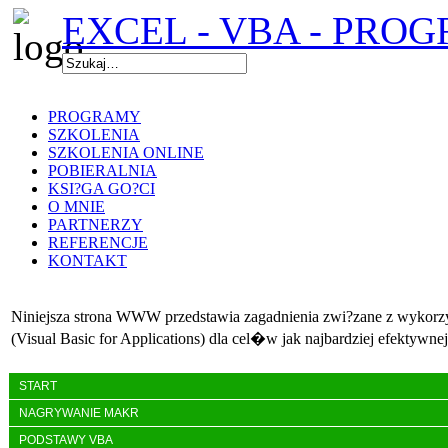
EXCEL - VBA - PRO
PROGRAMY
SZKOLENIA
SZKOLENIA ONLINE
POBIERALNIA
KSI?GA GO?CI
O MNIE
PARTNERZY
REFERENCJE
KONTAKT
Niniejsza strona WWW przedstawia zagadnienia zwi?zane z wyko
(Visual Basic for Applications) dla cel�w jak najbardziej efektywn
START
NAGRYWANIE MAKR
PODSTAWY VBA