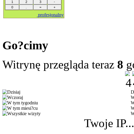
profesjonalny
Go?cimy
Witrynę przegląda teraz
8
g
D
W
W
W
W
Twoje IP..